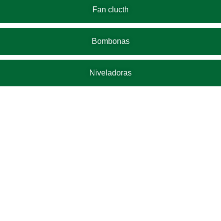
Fan clucth
Bombonas
Niveladoras