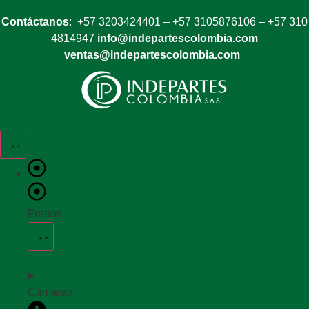
Contáctanos
: +57 3203424401 – +57 3105876106 – +57 310
4814947
info@indepartescolombia.com
ventas@indepartescolombia.com
Frenos
Cámaras