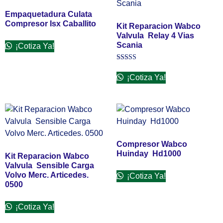
Empaquetadura Culata
Compresor Isx Caballito
Kit Reparacion Wabco
Valvula Relay 4 Vias
Scania
¡Cotiza Ya!
Valorado
en
¡Cotiza Ya!
3.00
de 5
Compresor Wabco
Huinday Hd1000
Kit Reparacion Wabco
Valvula Sensible Carga
Volvo Merc. Articedes.
¡Cotiza Ya!
0500
¡Cotiza Ya!