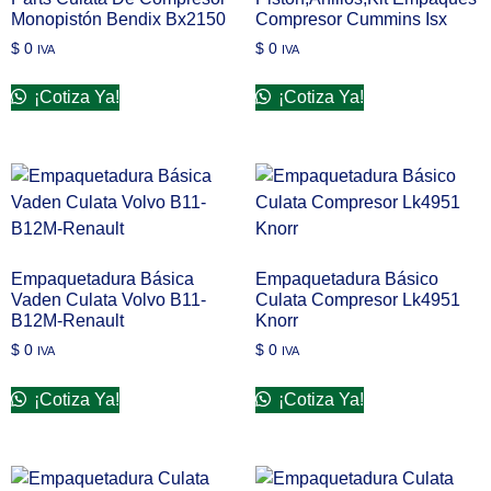
Monopistón Bendix Bx2150
Compresor Cummins Isx
$
0
$
0
IVA
IVA
¡Cotiza Ya!
¡Cotiza Ya!
Empaquetadura Básica
Empaquetadura Básico
Vaden Culata Volvo B11-
Culata Compresor Lk4951
B12M-Renault
Knorr
$
0
$
0
IVA
IVA
¡Cotiza Ya!
¡Cotiza Ya!