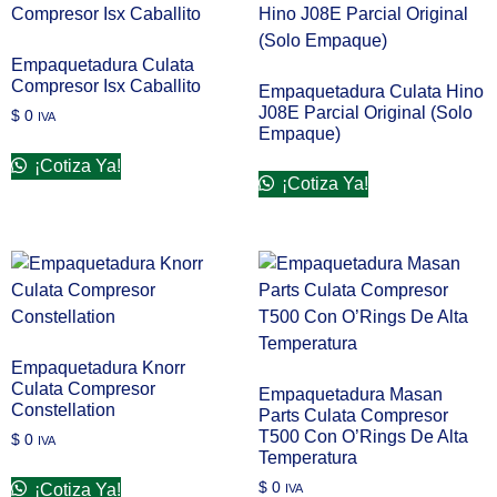
Empaquetadura Culata
Compresor Isx Caballito
Empaquetadura Culata Hino
J08E Parcial Original (Solo
$
0
IVA
Empaque)
¡Cotiza Ya!
¡Cotiza Ya!
Empaquetadura Knorr
Culata Compresor
Empaquetadura Masan
Constellation
Parts Culata Compresor
T500 Con O’Rings De Alta
$
0
IVA
Temperatura
$
0
¡Cotiza Ya!
IVA