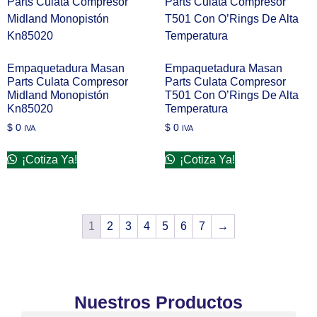
Empaquetadura Masan
Empaquetadura Masan
Parts Culata Compresor
Parts Culata Compresor
Midland Monopistón
T501 Con O’Rings De Alta
Kn85020
Temperatura
$
0
$
0
IVA
IVA
¡Cotiza Ya!
¡Cotiza Ya!
1
2
3
4
5
6
7
→
Nuestros Productos