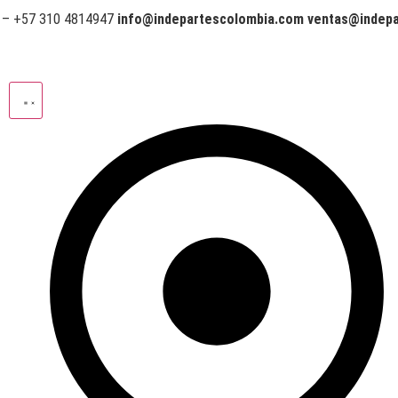
 – +57 310 4814947
info@indepartescolombia.com ventas@indep