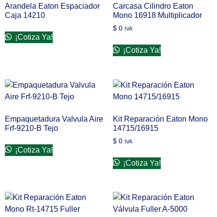
Arandela Eaton Espaciador
Carcasa Cilindro Eaton
Caja 14210
Mono 16918 Multiplicador
$
0
IVA
¡Cotiza Ya!
¡Cotiza Ya!
Empaquetadura Valvula Aire
Kit Reparación Eaton Mono
Frf-9210-B Tejo
14715/16915
$
0
IVA
¡Cotiza Ya!
¡Cotiza Ya!