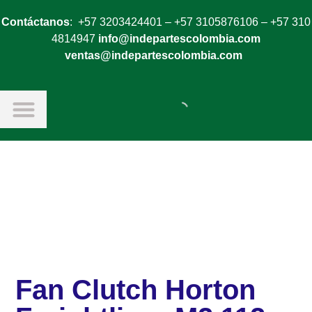
Contáctanos
: +57 3203424401 – +57 3105876106 – +57 310
4814947
info@indepartescolombia.com
ventas@indepartescolombia.com
Fan Clutch Horton