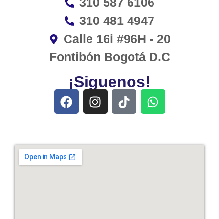
310 587 6106
310 481 4947
Calle 16i #96H - 20
Fontibón Bogotá D.C
¡Siguenos!