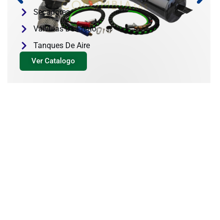
Secadores
Valvulas De Freno
Tanques De Aire
Ver Catalogo
SOMOS ESPECIALISTAS
EN REPUESTOS PARA TU
VEHÍCULO
Ofrecemos una amplia gama de compresores, mangueras,