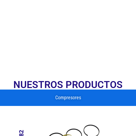
válvulas y bombonas diseñadas para garantizar el mejor
rendimiento y seguridad en cada viaje. Nuestro objetivo es
brindar soluciones confiables y de calidad que mantengan tu
vehículo en óptimas condiciones. ¡Contáctanos y descubre
todo lo que tenemos para ti!
NUESTROS PRODUCTOS
Compresores