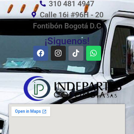
310 481 4947
Calle 16i #96H - 20
Fontibón Bogotá D.C
¡Siguenos!