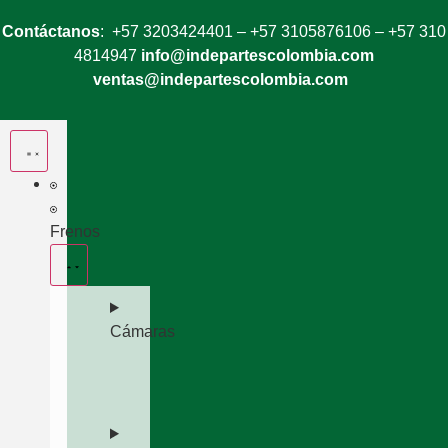
Contáctanos
: +57 3203424401 – +57 3105876106 – +57 310
4814947
info@indepartescolombia.com
ventas@indepartescolombia.com
Frenos
Cámaras