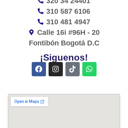
320 34 24401
310 587 6106
310 481 4947
Calle 16i #96H - 20
Fontibón Bogotá D.C
¡Siguenos!