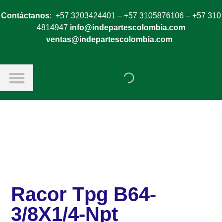
Contáctanos
: +57 3203424401 – +57 3105876106 – +57 310
4814947
info@indepartescolombia.com
ventas@indepartescolombia.com
Racor Tpg B64-
3/8X1/4-Npt