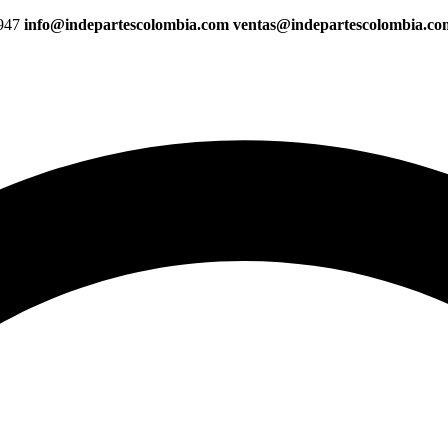
947
info@indepartescolombia.com ventas@indepartescolombia.c