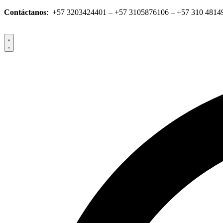
Saltar
Contáctanos
: +57 3203424401 – +57 3105876106 – +57 310 4814
al
contenido