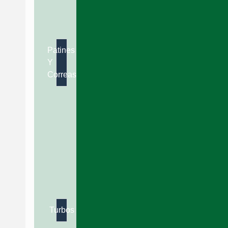
Patines
Y
Correas
Turbos