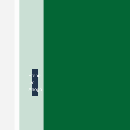
Freno
De
Ahogo