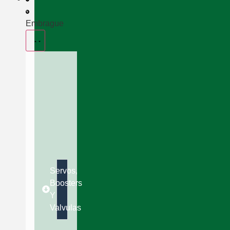
Embrague
Servos,
Boosters
Y
Valvulas