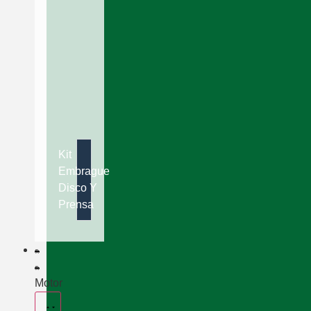
Kit
Embrague
Disco Y
Prensa
Motor