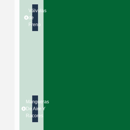
Válvulas
de
Freno
Mangueras
De Aire Y
Racores