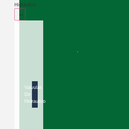
Hidraulico
Valvulas
De
Hidraulico