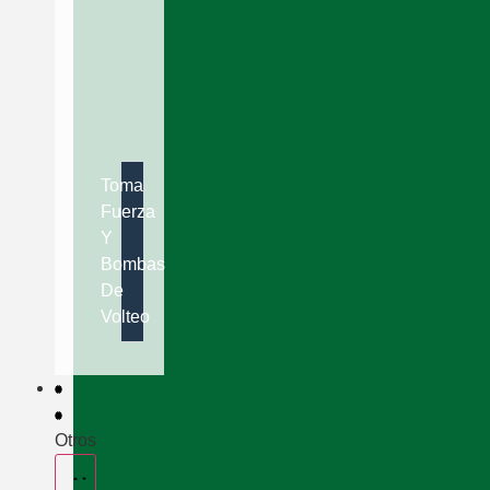
Toma
Fuerza
Y
Bombas
De
Volteo
Otros