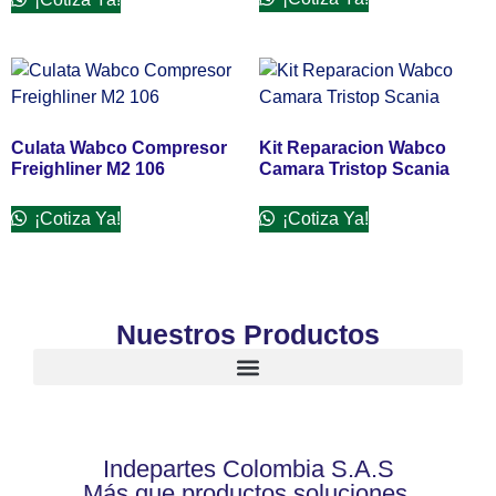
3.00
de 5
Culata Wabco Compresor
Kit Reparacion Wabco
Freighliner M2 106
Camara Tristop Scania
¡Cotiza Ya!
¡Cotiza Ya!
Nuestros Productos
Indepartes Colombia S.A.S
Más que productos soluciones.