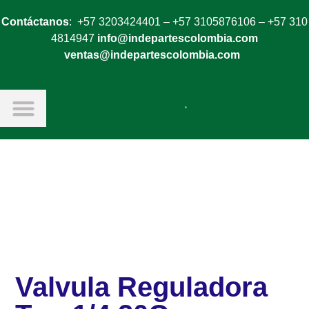
Contáctanos
: +57 3203424401 – +57 3105876106 – +57 310
4814947
info@indepartescolombia.com
ventas@indepartescolombia.com
Valvula Reguladora