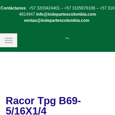
Contáctanos
: +57 3203424401 – +57 3105876106 – +57 310
4814947
info@indepartescolombia.com
ventas@indepartescolombia.com
Racor Tpg B69-
5/16X1/4