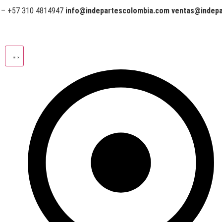
 – +57 310 4814947
info@indepartescolombia.com ventas@indep