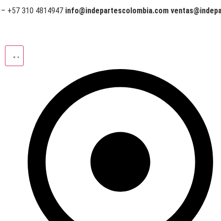
 – +57 310 4814947
info@indepartescolombia.com ventas@indep