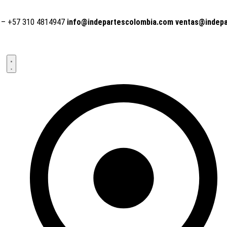
 – +57 310 4814947
info@indepartescolombia.com ventas@indep