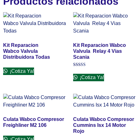
Productos relacionados
Kit Reparacion
Kit Reparacion Wabco
Wabco Valvula
Valvula Relay 4 Vias
Distribuidora Todas
Scania
¡Cotiza Ya!
Valorado
en
¡Cotiza Ya!
3.00
de 5
Culata Wabco Compresor
Culata Wabco Compresor
Freighliner M2 106
Cummins Isx 14 Motor
Rojo
¡Cotiza Ya!