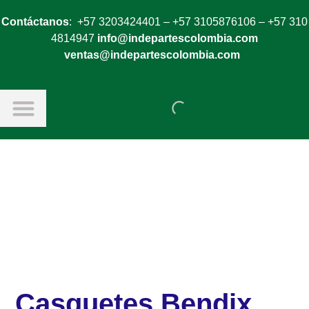
Contáctanos
: +57 3203424401 – +57 3105876106 – +57 310
4814947
info@indepartescolombia.com
ventas@indepartescolombia.com
Casquetes Bendix