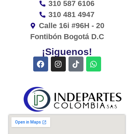
310 587 6106
310 481 4947
Calle 16i #96H - 20
Fontibón Bogotá D.C
¡Siguenos!