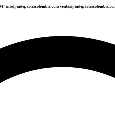
947
info@indepartescolombia.com ventas@indepartescolombia.c