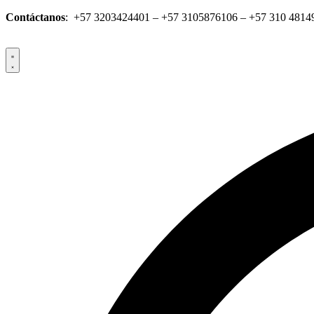
Saltar
Contáctanos
: +57 3203424401 – +57 3105876106 – +57 310 4814
al
contenido